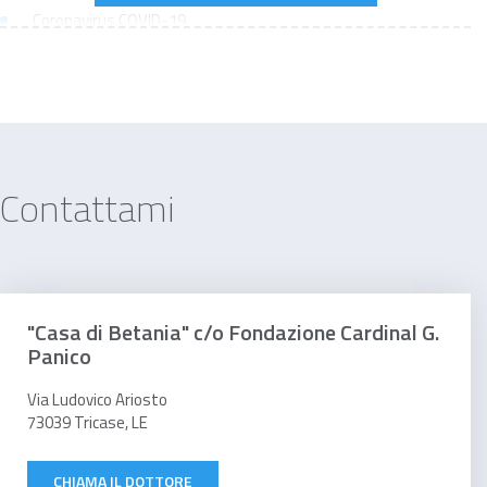
Coronavirus COVID-19
Raffreddore
Allergia
Disturbi del sonno
Enfisema
Contattami
Malattia professionale
"Casa di Betania" c/o Fondazione Cardinal G.
Panico
Via Ludovico Ariosto
73039 Tricase, LE
CHIAMA IL DOTTORE