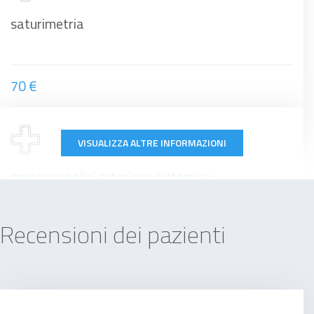
saturimetria
70 €
VISUALIZZA ALTRE INFORMAZIONI
emogasanalisi arteriosa sistemica
Recensioni dei pazienti
45 €