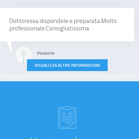
Dottoressa disponibile e preparata.Molto
professionale.Consigliatissima
Paziente
VISUALIZZA ALTRE INFORMAZIONI
Sono anni che mio padre era in cura a san
cesario da un pneumologo che purtroppo
non esercita più....sono andata su internet a
trovarne un'altro e ho trovato il nome della
dottoressa Fullone leggendo le recensioni mi
sono fidata e siamo stati in visita ... sono
rimasta molto molto contenta x la